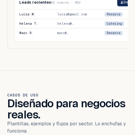
Leads recientes
Desca
62 nuevos · 30d
Lucía M.
lucia@gmail.com
Reserva
Helena T.
helena@…
Catering
Marc R.
marc@…
Reserva
CASOS DE USO
Diseñado para negocios
reales.
Plantillas, ejemplos y flujos por sector. Lo enchufas y
funciona.