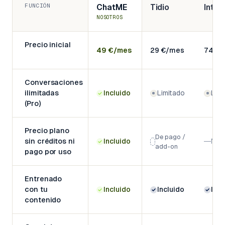
FUNCIÓN
ChatME
Tidio
Inte
NOSOTROS
Precio inicial
49 €/mes
29 €/mes
74 €
Conversaciones
ilimitadas
Incluido
Limitado
Limi
(Pro)
Precio plano
De pago /
sin créditos ni
Incluido
No
add-on
pago por uso
Entrenado
con tu
Incluido
Incluido
Incl
contenido