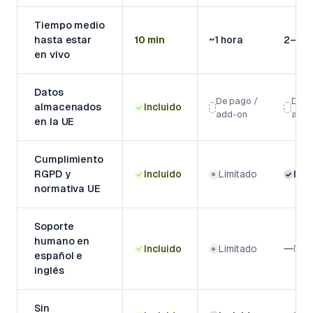
Tiempo medio
hasta estar
10 min
~1 hora
2–3 s
en vivo
Datos
De pago /
De p
almacenados
Incluido
add-on
add-
en la UE
Cumplimiento
RGPD y
Incluido
Limitado
Incl
normativa UE
Soporte
humano en
Incluido
Limitado
No
español e
inglés
Sin