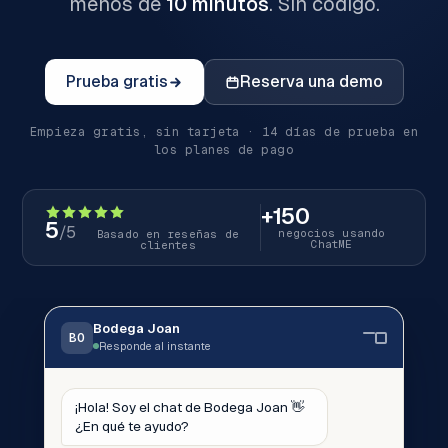
menos de
10 minutos
. Sin código.
Prueba gratis
Reserva una demo
Empieza gratis, sin tarjeta · 14 días de prueba en
los planes de pago
+150
5
/5
negocios usando
Basado en reseñas de
ChatME
clientes
Bodega Joan
BO
Responde al instante
¡Hola! Soy el chat de Bodega Joan 👋
¿En qué te ayudo?