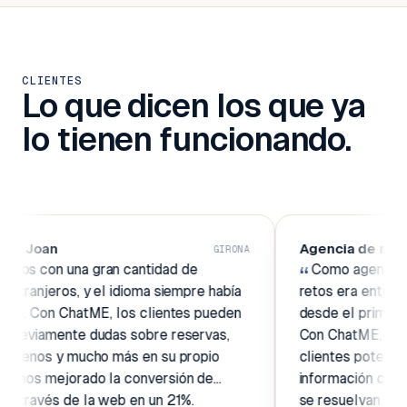
CLIENTES
Lo que dicen los que ya
lo tienen funcionando.
Agencia de marketing
GIRONA
na gran cantidad de
“
Como agencia, uno de nue
, y el idioma siempre había
retos era entender cómo ayu
hatME, los clientes pueden
desde el primer punto de con
te dudas sobre reservas,
Con ChatME, nos hemos aseg
mucho más en su propio
clientes potenciales tengan
rado la conversión de
información completa y que 
e la web en un 21%.
se resuelvan en tiempo real,