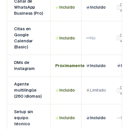
Canal de
De p
WhatsApp
Incluido
Incluido
add-
Business (Pro)
Citas en
Google
De p
Incluido
No
Calendar
add-
(Basic)
DMs de
Próximamente
Incluido
Incl
Instagram
Agente
De p
multilingüe
Incluido
Limitado
add-
(260 idiomas)
Setup sin
equipo
Incluido
Incluido
No
técnico