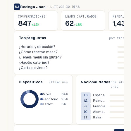
Bodega Joan
BJ
·
ÚLTIMOS 30 DÍAS
CONVERSACIONES
LEADS CAPTURADOS
MENSAJES
847
62
1,432
+12%
+18%
Top preguntas
por frecuen
¿Horario y dirección?
¿Cómo reservo mesa?
¿Tenéis menú sin gluten?
¿Hacéis catering?
¿Carta de vinos?
Dispositivos
Nacionalidades
último mes
por idioma
chat
Móvil
64%
España
ES
Escritorio
28%
Reino Unido
GB
Tablet
8%
Francia
FR
Alemania
DE
Italia
IT