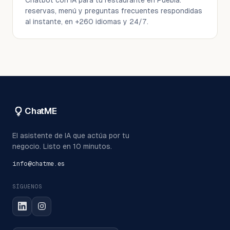
Chatbot con IA para tu restaurante en Puebla:
reservas, menú y preguntas frecuentes respondidas
al instante, en +260 idiomas y 24/7.
ChatME
El asistente de IA que actúa por tu
negocio. Listo en 10 minutos.
info@chatme.es
SÍGUENOS