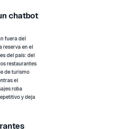
un chatbot
an fuera del
a reserva en el
s del país: del
mos restaurantes
te de turismo
entras el
sajes roba
epetitivo y deja
urantes