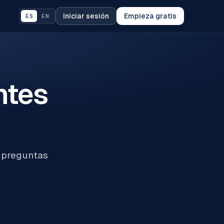
Iniciar sesión
Empieza gratis
ES
EN
ntes
y preguntas