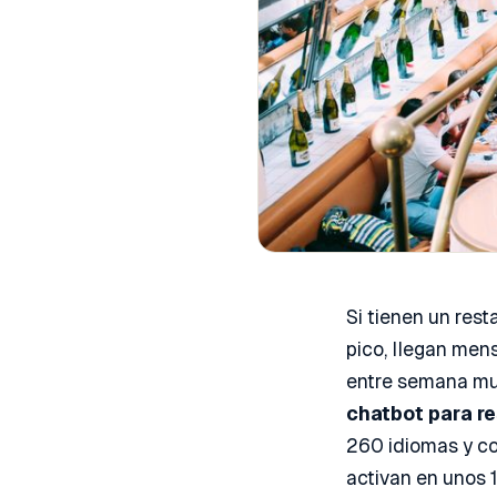
Si tienen un rest
pico, llegan men
entre semana muc
chatbot para r
260 idiomas y co
activan en unos 