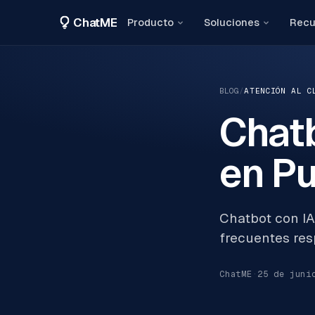
ChatME
Producto
Soluciones
Recu
BLOG
/
ATENCIÓN AL C
Chatb
en P
Chatbot con IA
frecuentes res
ChatME
·
25 de juni