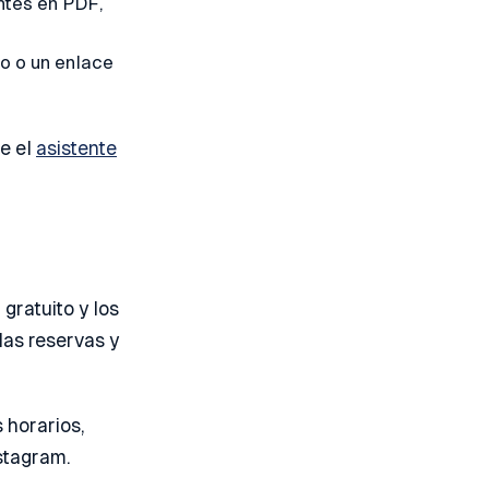
ntes en PDF,
o o un enlace
re el
asistente
 gratuito y los
las reservas y
 horarios,
stagram.