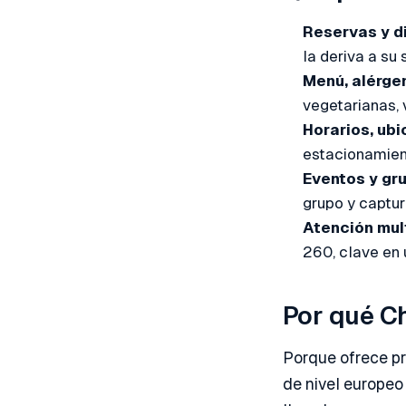
Reservas y di
la deriva a su
Menú, alérge
vegetarianas, 
Horarios, ubi
estacionamient
Eventos y gr
grupo y captur
Atención mult
260, clave en 
Por qué C
Porque ofrece pr
de nivel europeo