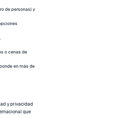
ro de personas) y
 opciones
,
os o cenas de
esponde en más de
dad y privacidad
ternacional que