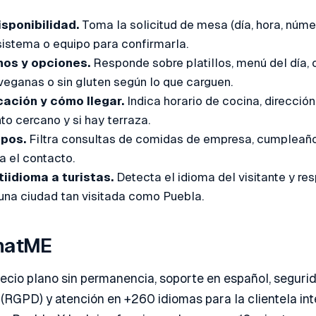
sponibilidad.
Toma la solicitud de mesa (día, hora, núme
 sistema o equipo para confirmarla.
nos y opciones.
Responde sobre platillos, menú del día,
veganas o sin gluten según lo que carguen.
cación y cómo llegar.
Indica horario de cocina, dirección
o cercano y si hay terraza.
upos.
Filtra consultas de comidas de empresa, cumpleañ
a el contacto.
iidioma a turistas.
Detecta el idioma del visitante y r
una ciudad tan visitada como Puebla.
hatME
ecio plano sin permanencia, soporte en español, seguri
 (RGPD) y atención en +260 idiomas para la clientela in