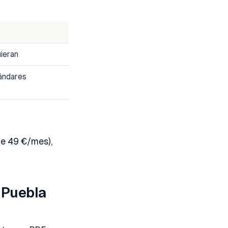
uieran
ándares
de 49 €/mes),
 Puebla